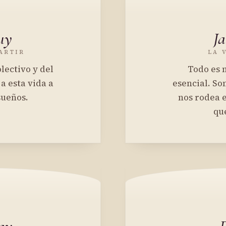
uy
J
ARTIR
LA 
lectivo y del
Todo es m
a esta vida a
esencial. So
sueños.
nos rodea e
que