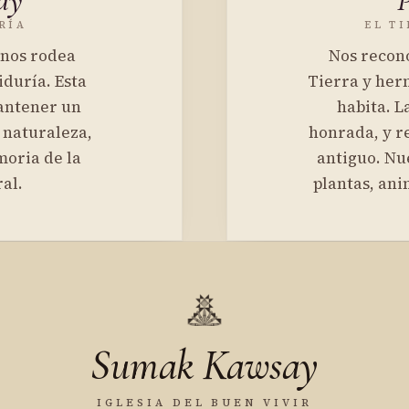
ay
RÍA
EL T
 nos rodea
Nos recon
iduría. Esta
Tierra y her
mantener un
habita. L
a naturaleza,
honrada, y r
moria de la
antiguo. Nu
al.
plantas, ani
Sumak Kawsay
IGLESIA DEL BUEN VIVIR