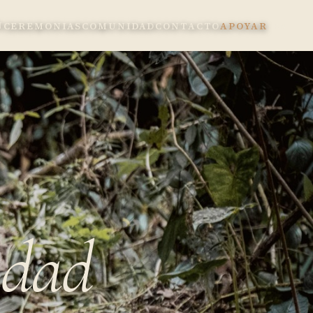
N
CEREMONIAS
COMUNIDAD
CONTACTO
APOYAR
EN
idad