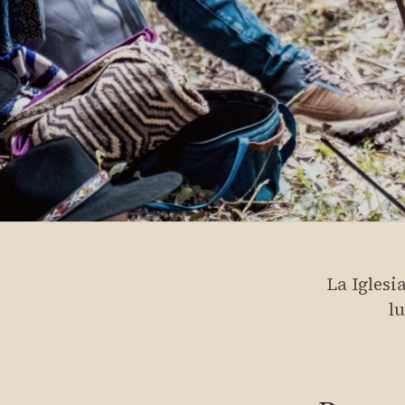
La Igles
l