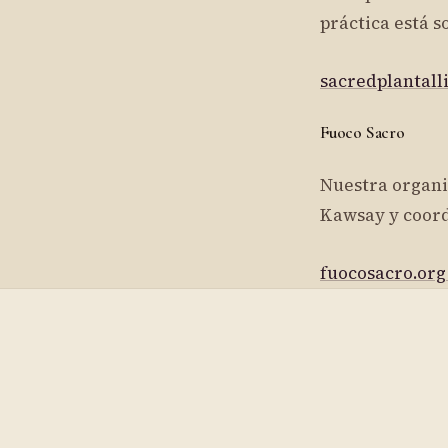
práctica está 
sacredplantall
Fuoco Sacro
Nuestra organiz
Kawsay y coord
fuocosacro.or