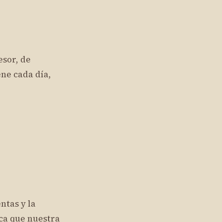
esor, de
ene cada día,
ntas y la
ca que nuestra