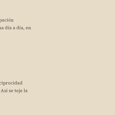
ipación
a día a día, en
eciprocidad
sí se teje la