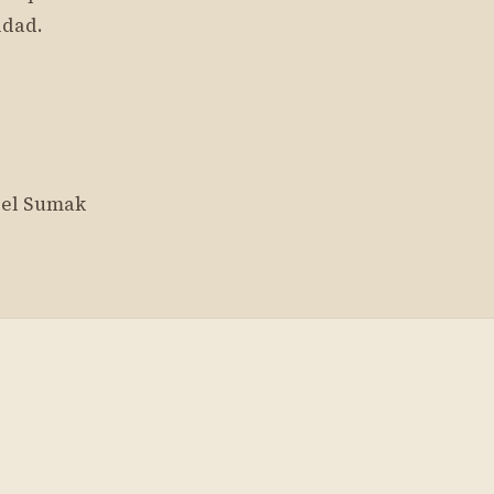
idad.
 del Sumak