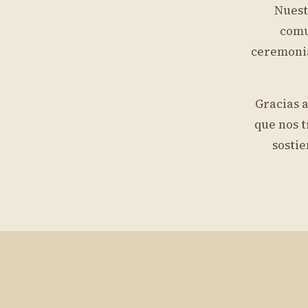
Nuest
comu
ceremonia
Gracias a
que nos t
sostie