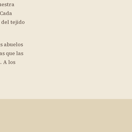
uestra
 Cada
del tejido
os abuelos
as que las
. A los