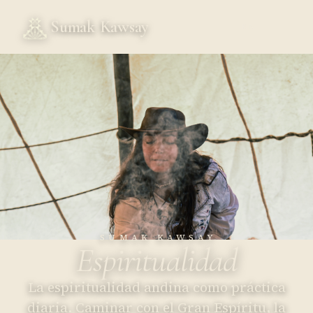
Sumak Kawsay
EN
SUMAK KAWSAY
Espiritualidad
La espiritualidad andina como práctica
diaria. Caminar con el Gran Espíritu, la